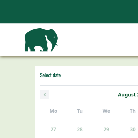
Select date
August
Mo
Tu
We
Th
27
28
29
30